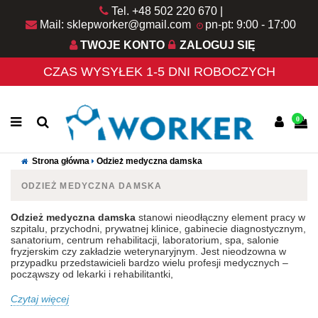
Tel. +48 502 220 670
Mail: sklepworker@gmail.com
pn-pt: 9:00 - 17:00
TWOJE KONTO
ZALOGUJ SIĘ
CZAS WYSYŁEK 1-5 DNI ROBOCZYCH
0
Strona główna
Odzież medyczna damska
ODZIEŻ MEDYCZNA DAMSKA
Odzież medyczna damska
stanowi nieodłączny element pracy w
szpitalu, przychodni, prywatnej klinice, gabinecie diagnostycznym,
sanatorium, centrum rehabilitacji, laboratorium, spa, salonie
fryzjerskim czy zakładzie weterynaryjnym. Jest nieodzowna w
przypadku przedstawicieli bardzo wielu profesji medycznych –
począwszy od lekarki i rehabilitantki,
Czytaj więcej