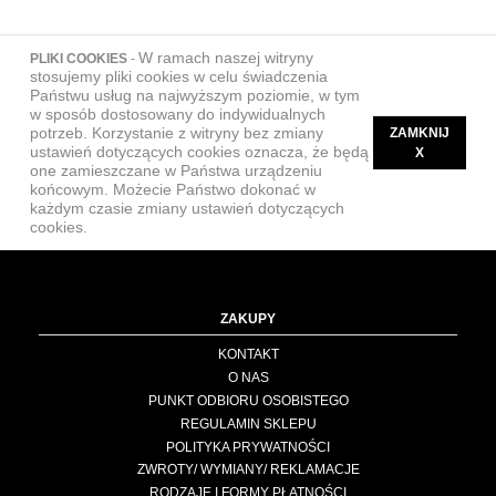
W ramach naszej witryny
PLIKI COOKIES
-
stosujemy pliki cookies w celu świadczenia
Państwu usług na najwyższym poziomie, w tym
w sposób dostosowany do indywidualnych
potrzeb. Korzystanie z witryny bez zmiany
ZAMKNIJ
ustawień dotyczących cookies oznacza, że będą
X
one zamieszczane w Państwa urządzeniu
końcowym. Możecie Państwo dokonać w
każdym czasie zmiany ustawień dotyczących
cookies.
ZAKUPY
KONTAKT
O NAS
PUNKT ODBIORU OSOBISTEGO
REGULAMIN SKLEPU
POLITYKA PRYWATNOŚCI
ZWROTY/ WYMIANY/ REKLAMACJE
RODZAJE I FORMY PŁATNOŚCI