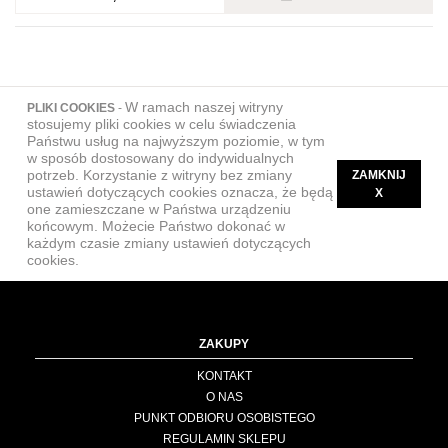
W ramach naszej witryny
PLIKI COOKIES
-
stosujemy pliki cookies w celu świadczenia
Państwu usług na najwyższym poziomie, w tym
w sposób dostosowany do indywidualnych
potrzeb. Korzystanie z witryny bez zmiany
ZAMKNIJ
ustawień dotyczących cookies oznacza, że będą
X
one zamieszczane w Państwa urządzeniu
końcowym. Możecie Państwo dokonać w
każdym czasie zmiany ustawień dotyczących
cookies.
ZAKUPY
KONTAKT
O NAS
PUNKT ODBIORU OSOBISTEGO
REGULAMIN SKLEPU