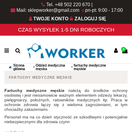
Tel. +48 502 220 670
Mail: sklepworker@gmail.com
pn-pt: 9:00 - 17:00
TWOJE KONTO
ZALOGUJ SIĘ
CZAS WYSYŁEK 1-5 DNI ROBOCZYCH
0
Strona
Odzież medyczna
fartuchy medyczne
główna
męska
męskie
FARTUCHY MEDYCZNE MĘSKIE
Fartuchy medyczne męskie
należą do środków ochrony
osobistej i jest niesamowicie ważnym elementem odzieży lekarzy,
pielęgniarzy, położnych, ratowników medycznych itp. Praca w
ochronie zdrowia łączy się z wieloma zagrożeniami, w tym
chociażby zakażeniami.
Personel ma na co dzień styczność ze szkodliwymi i potencjalnie
niebezpiecznymi dla zdrowia czynn