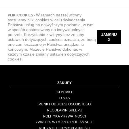
W ramach naszej witryny
PLIKI COOKIES
-
stosujemy pliki cookies w celu świadczenia
Państwu usług na najwyższym poziomie, w tym
w sposób dostosowany do indywidualnych
potrzeb. Korzystanie z witryny bez zmiany
ZAMKNIJ
ustawień dotyczących cookies oznacza, że będą
X
one zamieszczane w Państwa urządzeniu
końcowym. Możecie Państwo dokonać w
każdym czasie zmiany ustawień dotyczących
cookies.
ZAKUPY
KONTAKT
O NAS
PUNKT ODBIORU OSOBISTEGO
REGULAMIN SKLEPU
POLITYKA PRYWATNOŚCI
ZWROTY/ WYMIANY/ REKLAMACJE
RODZAJE I FORMY PŁATNOŚCI