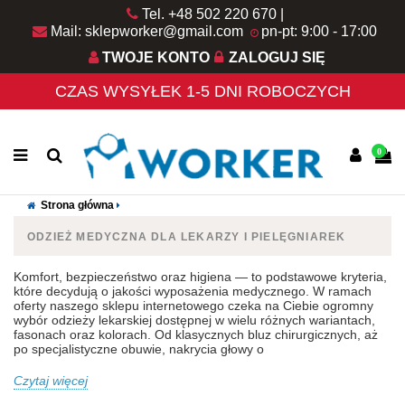
Tel. +48 502 220 670
Mail: sklepworker@gmail.com
pn-pt: 9:00 - 17:00
TWOJE KONTO
ZALOGUJ SIĘ
CZAS WYSYŁEK 1-5 DNI ROBOCZYCH
0
Strona główna
ODZIEŻ MEDYCZNA DLA LEKARZY I PIELĘGNIAREK
Komfort, bezpieczeństwo oraz higiena — to podstawowe kryteria,
które decydują o jakości wyposażenia medycznego. W ramach
oferty naszego sklepu internetowego czeka na Ciebie ogromny
wybór odzieży lekarskiej dostępnej w wielu różnych wariantach,
fasonach oraz kolorach. Od klasycznych bluz chirurgicznych, aż
po specjalistyczne obuwie, nakrycia głowy o
Czytaj więcej