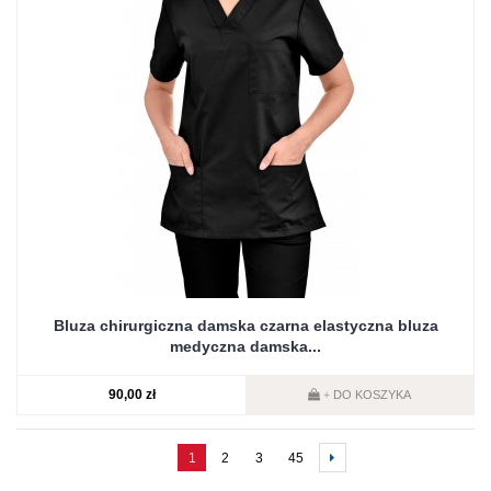
Bluza chirurgiczna damska czarna elastyczna bluza
medyczna damska...
90,00 zł
DO KOSZYKA
+
1
2
3
45