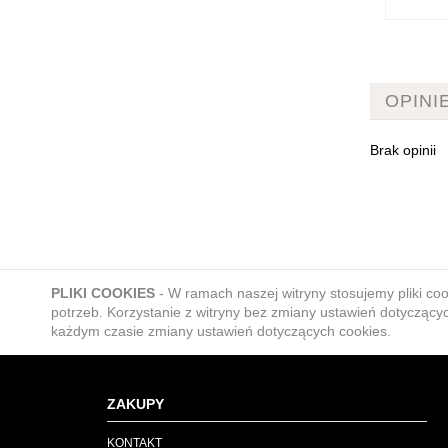
OPINI
Brak opinii
PLIKI COOKIES
-
W ramach naszej witryny stosujemy pliki c
potrzeb. Korzystanie z witryny bez zmiany ustawień dotycz
każdym czasie zmiany ustawień dotyczących cookies.
ZAKUPY
KONTAKT