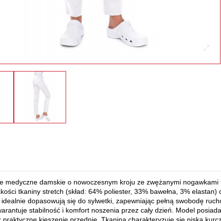
ie medyczne damskie
o nowoczesnym kroju ze zwężanymi nogawkami 
akości tkaniny stretch (skład: 64% poliester, 33% bawełna, 3% elastan
 i idealnie dopasowują się do sylwetki, zapewniając pełną swobodę ru
warantuje stabilność i komfort noszenia przez cały dzień. Model posia
 praktyczne kieszenie przednie. Tkanina charakteryzuje się niską kurczl