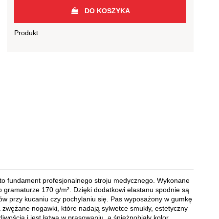
DO KOSZYKA
Produkt
to
fundament profesjonalnego stroju medycznego
. Wykonane
) o gramaturze 170 g/m². Dzięki dodatkowi elastanu spodnie są
chów przy kucaniu czy pochylaniu się. Pas wyposażony w gumkę
da zwężane nogawki, które nadają sylwetce smukły, estetyczny
iwością i jest łatwa w prasowaniu, a śnieżnobiały kolor