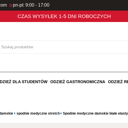
com
pn-pt: 9:00 - 17:00
CZAS WYSYŁEK 1-5 DNI ROBOCZYCH
DZIEŻ DLA STUDENTÓW
ODZIEŻ GASTRONOMICZNA
ODZIEŻ 
damskie
spodnie medyczne stretch
Spodnie medyczne damskie białe elast