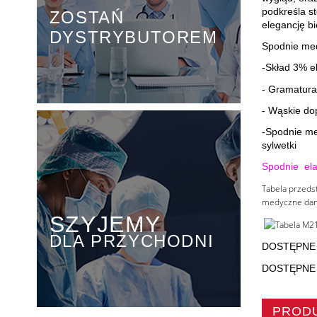
podkreśla st
ZOSTAŃ
elegancję b
DYSTRYBUTOREM
Spodnie me
-Skład 3% e
- Gramatura
- Wąskie do
-Spodnie me
sylwetki
Spodnie ela
Tabela przeds
medyczne dams
SZYJEMY
DLA PRZYCHODNI
DOSTĘPNE 
DOSTĘPNE 
PROD