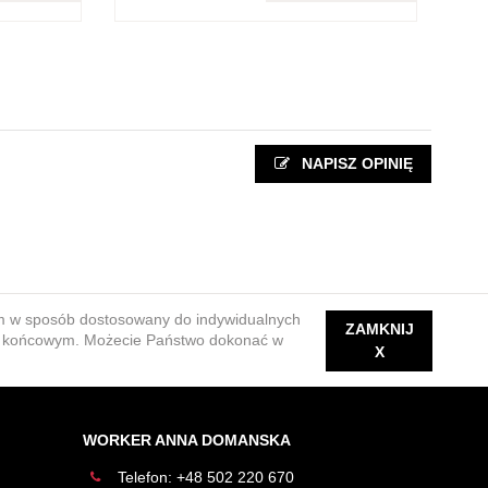
NAPISZ OPINIĘ
ym w sposób dostosowany do indywidualnych
ZAMKNIJ
iu końcowym. Możecie Państwo dokonać w
X
WORKER ANNA DOMANSKA
Telefon:
+48 502 220 670