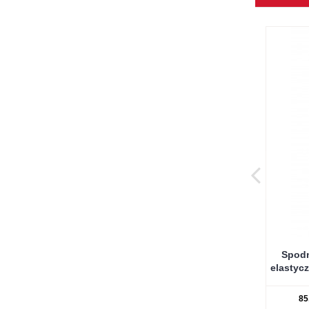
Spodn
elastyc
85