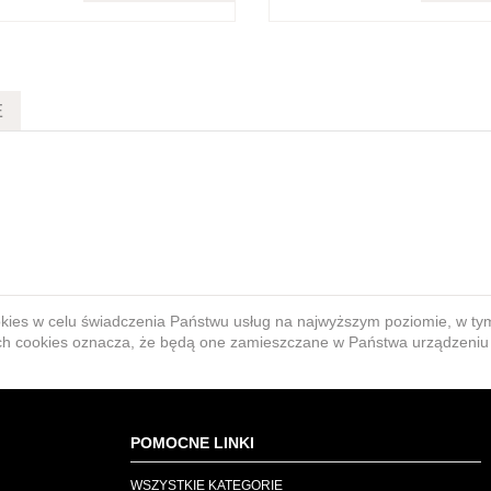
E
ookies w celu świadczenia Państwu usług na najwyższym poziomie, w t
ących cookies oznacza, że będą one zamieszczane w Państwa urządzen
POMOCNE LINKI
WSZYSTKIE KATEGORIE