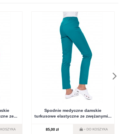
skie
Spodnie medyczne damskie
S
zne ze...
turkusowe elastyczne ze zwężanymi...
ela
85,00 zł
 KOSZYKA
DO KOSZYKA
+