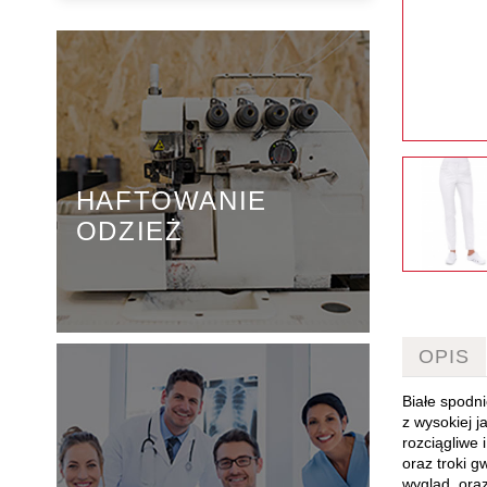
HAFTOWANIE
ODZIEŻ
OPIS
Białe spodn
z wysokiej j
rozciągliwe
oraz troki g
wygląd, oraz