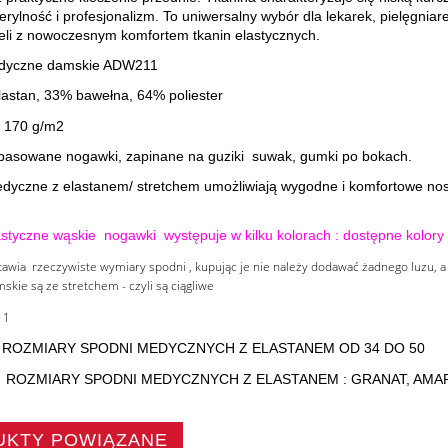
erylność i profesjonalizm. To uniwersalny wybór dla lekarek, pielęgnia
ieli z nowoczesnym komfortem tkanin elastycznych.
dyczne damskie ADW211
lastan, 33% bawełna, 64% poliester
 170 g/m2
pasowane nogawki, zapinane na guziki suwak, gumki po bokach.
dyczne z elastanem/ stretchem umożliwiają wygodne i komfortowe nos
styczne wąskie nogawki występuje w kilku kolorach : dostępne kol
tawia rzeczywiste wymiary spodni , kupując je nie należy dodawać żadnego luzu,
kie są ze stretchem - czyli są ciągliwe
ROZMIARY SPODNI MEDYCZNYCH Z ELASTANEM OD 34 DO 50
ROZMIARY SPODNI MEDYCZNYCH Z ELASTANEM : GRANAT, AMAR
UKTY POWIĄZANE