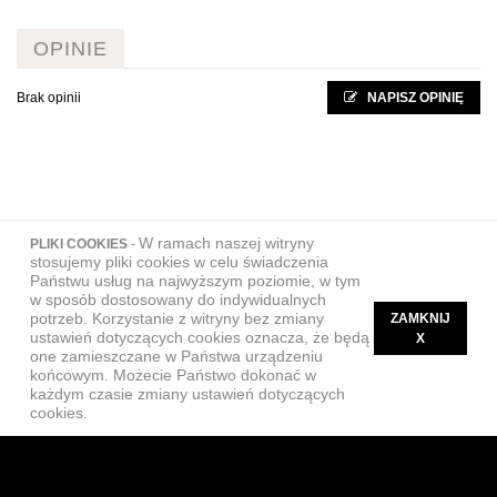
OPINIE
Brak opinii
NAPISZ OPINIĘ
W ramach naszej witryny
PLIKI COOKIES
-
stosujemy pliki cookies w celu świadczenia
Państwu usług na najwyższym poziomie, w tym
w sposób dostosowany do indywidualnych
potrzeb. Korzystanie z witryny bez zmiany
ZAMKNIJ
ustawień dotyczących cookies oznacza, że będą
X
one zamieszczane w Państwa urządzeniu
końcowym. Możecie Państwo dokonać w
każdym czasie zmiany ustawień dotyczących
cookies.