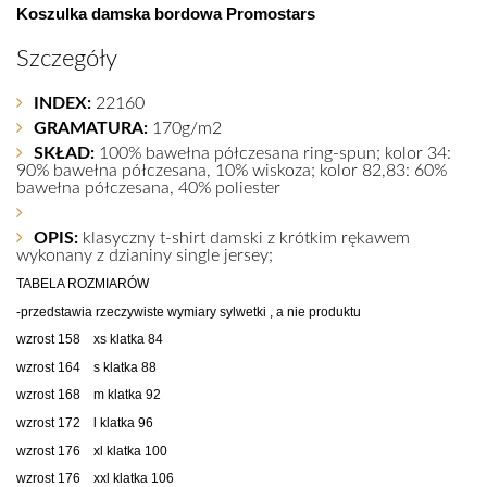
Koszulka damska bordowa Promostars
Szczegóły
INDEX:
22160
GRAMATURA:
170g/m2
SKŁAD:
100% bawełna półczesana ring-spun; kolor 34:
90% bawełna półczesana, 10% wiskoza; kolor 82,83: 60%
bawełna półczesana, 40% poliester
OPIS:
klasyczny t-shirt damski z krótkim rękawem
wykonany z dzianiny single jersey;
TABELA ROZMIARÓW
-przedstawia rzeczywiste wymiary sylwetki , a nie produktu
wzrost 158 xs klatka 84
wzrost 164 s klatka 88
wzrost 168 m klatka 92
wzrost 172 l klatka 96
wzrost 176 xl klatka 100
wzrost 176 xxl klatka 106