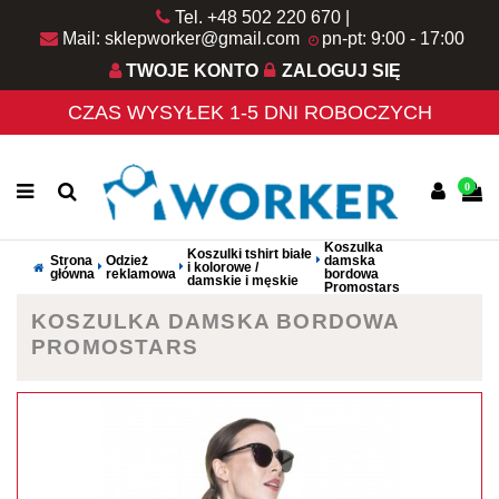
Tel. +48 502 220 670
Mail: sklepworker@gmail.com
pn-pt: 9:00 - 17:00
TWOJE KONTO
ZALOGUJ SIĘ
CZAS WYSYŁEK 1-5 DNI ROBOCZYCH
0
Koszulka
Koszulki tshirt białe
Strona
Odzież
damska
i kolorowe /
główna
reklamowa
bordowa
damskie i męskie
Promostars
KOSZULKA DAMSKA BORDOWA
PROMOSTARS