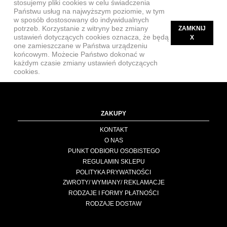
stosujemy pliki cookies w celu świadczenia
Państwu usług na najwyższym poziomie, w tym
w sposób dostosowany do indywidualnych
potrzeb. Korzystanie z witryny bez zmiany
ZAMKNIJ
ustawień dotyczących cookies oznacza, że będą
X
one zamieszczane w Państwa urządzeniu
końcowym. Możecie Państwo dokonać w
każdym czasie zmiany ustawień dotyczących
cookies.
ZAKUPY
KONTAKT
O NAS
PUNKT ODBIORU OSOBISTEGO
REGULAMIN SKLEPU
POLITYKA PRYWATNOŚCI
ZWROTY/ WYMIANY/ REKLAMACJE
RODZAJE I FORMY PŁATNOŚCI
RODZAJE DOSTAW