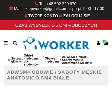
Tel. +48 502 220 670
Mail: sklepworker@gmail.com
pn-pt: 9:00 - 17:00
TWOJE KONTO
ZALOGUJ SIĘ
CZAS WYSYŁEK 1-5 DNI ROBOCZYCH
0
Odzież
ADWSM4 Obuwie /
Strona
medyczna
Obuwie
Saboty Męskie
główna
dla
medyczne
Anatomico SM4 białe
studentów
ADWSM4 OBUWIE / SABOTY MĘSKIE
ANATOMICO SM4 BIAŁE