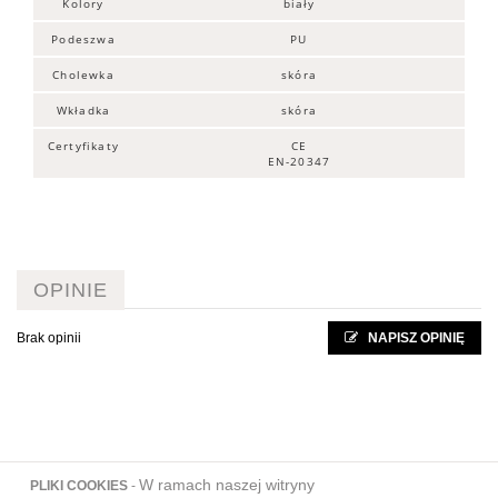
Kolory
biały
Podeszwa
PU
Cholewka
skóra
Wkładka
skóra
Certyfikaty
CE
EN-20347
OPINIE
Brak opinii
NAPISZ OPINIĘ
W ramach naszej witryny
PLIKI COOKIES
-