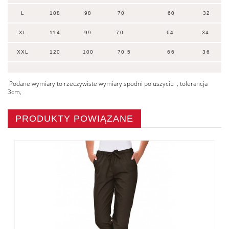
L
108
98
70 60 32
XL
114
99
70 64 34
XXL
120
100
70,5 66 36
Podane wymiary to rzeczywiste wymiary spodni po uszyciu , tolerancja
3cm,
PRODUKTY POWIĄZANE