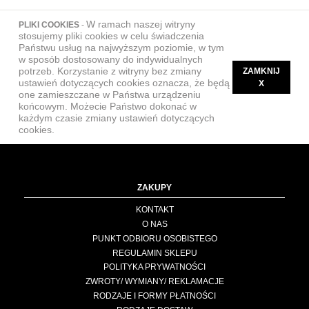
W ramach naszej witryny
PLIKI COOKIES
-
stosujemy pliki cookies w celu świadczenia
Państwu usług na najwyższym poziomie, w tym
w sposób dostosowany do indywidualnych
potrzeb. Korzystanie z witryny bez zmiany
ZAMKNIJ
ustawień dotyczących cookies oznacza, że będą
X
one zamieszczane w Państwa urządzeniu
końcowym. Możecie Państwo dokonać w
każdym czasie zmiany ustawień dotyczących
cookies.
ZAKUPY
KONTAKT
O NAS
PUNKT ODBIORU OSOBISTEGO
REGULAMIN SKLEPU
POLITYKA PRYWATNOŚCI
ZWROTY/ WYMIANY/ REKLAMACJE
RODZAJE I FORMY PŁATNOŚCI