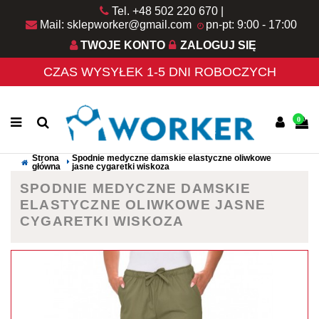
Tel. +48 502 220 670
Mail: sklepworker@gmail.com
pn-pt: 9:00 - 17:00
TWOJE KONTO
ZALOGUJ SIĘ
CZAS WYSYŁEK 1-5 DNI ROBOCZYCH
0
Strona
Spodnie medyczne damskie elastyczne oliwkowe
główna
jasne cygaretki wiskoza
SPODNIE MEDYCZNE DAMSKIE
ELASTYCZNE OLIWKOWE JASNE
CYGARETKI WISKOZA