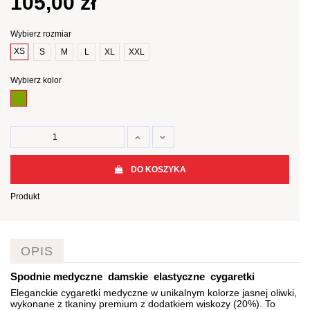
105,00 zł
Wybierz rozmiar
XS
S
M
L
XL
XXL
Wybierz kolor
oliwkowy jasny
DO KOSZYKA
Produkt
OPIS
Spodnie medyczne damskie elastyczne cygaretki
Eleganckie
cygaretki medyczne
w unikalnym kolorze jasnej oliwki,
wykonane z tkaniny premium z dodatkiem wiskozy (20%). To