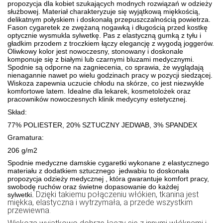
propozycja dla kobiet szukających modnych rozwiązań w odzieży
służbowej. Materiał charakteryzuje się wyjątkową miękkością,
delikatnym połyskiem i doskonałą przepuszczalnością powietrza.
Fason cygaretek ze zwężaną nogawką i długością przed kostkę
optycznie wysmukla sylwetkę. Pas z elastyczną gumką z tyłu i
gładkim przodem z troczkiem łączy elegancję z wygodą joggerów.
Oliwkowy kolor jest nowoczesny, stonowany i
doskonale
komponuje się z białymi lub czarnymi bluzami medycznymi
.
Spodnie są odporne na zagniecenia, co sprawia, że wyglądają
nienagannie nawet po wielu godzinach pracy w pozycji siedzącej.
Wiskoza zapewnia uczucie chłodu na skórze, co jest niezwykle
komfortowe latem. Idealne dla lekarek, kosmetolożek oraz
pracowników nowoczesnych klinik medycyny estetycznej.
Skład:
77% POLIESTER, 20% SZTUCZNY JEDWAB, 3% SPANDEX
Gramatura:
206 g/m2
Spodnie medyczne damskie cygaretki wykonane z elastycznego
materiału z dodatkiem sztucznego jedwabiu to doskonała
propozycja odzieży medycznej , która gwarantuje komfort pracy,
swobodę ruchów oraz świetne dopasowanie do każdej
Dzięki takiemu połączeniu włókien, tkanina jest
sylwetki.
miękka, elastyczna i wytrzymała, a przede wszystkim
przewiewna.